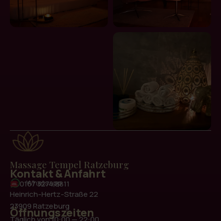
Massage Tempel Ratzeburg
Kontakt & Anfahrt
Whatsapp
0157 3274 8811
Heinrich-Hertz-Straße 22
23909 Ratzeburg
Öffnungszeiten
Täglich von 10:00 — 22:00